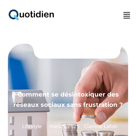
Men
Comment se désintoxiquer des
réseaux sociaux sans frustration ?
Lifestyle
mars 5, 2025
Clarisse Lafon